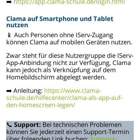
➡️
https://app.clama-schule.de/login.html
Clama auf Smartphone und Tablet
nutzen
📱 Auch Personen ohne IServ-Zugang
können Clama auf mobilen Geräten nutzen.
Zwar steht für diese Nutzergruppe die IServ-
App-Anbindung nicht zur Verfügung, Clama
kann jedoch als Verknüpfung auf dem
Homebildschirm abgelegt werden.
➡️ Anleitung:
https://www.clama-
schule.de/hilfecenter/clama-als-app-auf-
den-homescreen-legen/
📞
Support:
Bei technischen Problemen
können Sie jederzeit einen Support-Termin
über folgenden Link buchen:
Support-