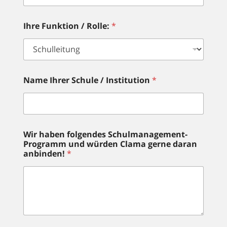
R
Ihre Funktion / Rolle:
*
o
l
l
e
:
F
Name Ihrer Schule / Institution
*
u
n
k
t
i
o
Wir haben folgendes Schulmanagement-
n
Programm und würden Clama gerne daran
U
anbinden!
*
n
t
e
r