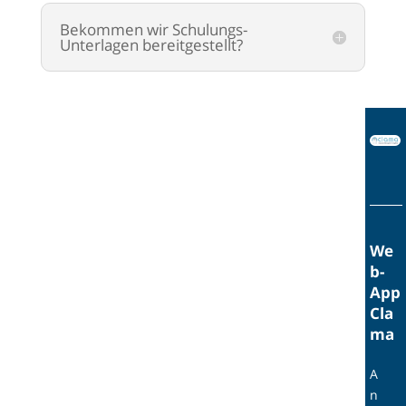
Bekommen wir Schulungs-
Unterlagen bereitgestellt?
We
b-
App
Cla
ma
A
n