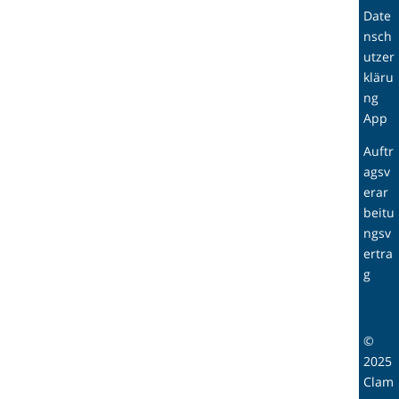
Date
nsch
utzer
kläru
ng
App
Auftr
agsv
erar
beitu
ngsv
ertra
g
©
2025
Clam